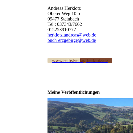
Andreas Herklotz
Oberer Weg 10 b
09477 Steinbach
Tel.: 037343/7662
015253910777
herklotz.andreas@web.de
buch-erzgebirge@web.de
www.selbstverlag-herklotz.de
Meine Veröffentlichungen